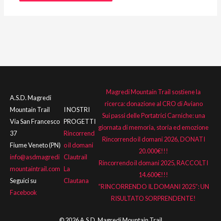
Magredi Mountain Trail sostiene la
A.S.D. Magredi
ricerca: donazione al CRO di Aviano
Mountain Trail
I NOSTRI
Sui passi delle Portatrici Carniche: una
Via San Francesco
PROGETTI
giornata di memoria, storia ed emozione
37
Rincorrend
Rincorrendo il domani 2026, DONATI
Fiume Veneto (PN)
o il domani
20.000€!!!
info@asdmagredi
Clautrail
Rincorrendo il domani 2025, RACCOLTI
mountaintrail.com
La
14.600€!!!
Seguici su
Clautana
“RINCORRENDO IL DOMANI 2025”: UN
Facebook
RISULTATO SORPRENDENTE!
© 2026 A.S.D. Magredi Mountain Trail