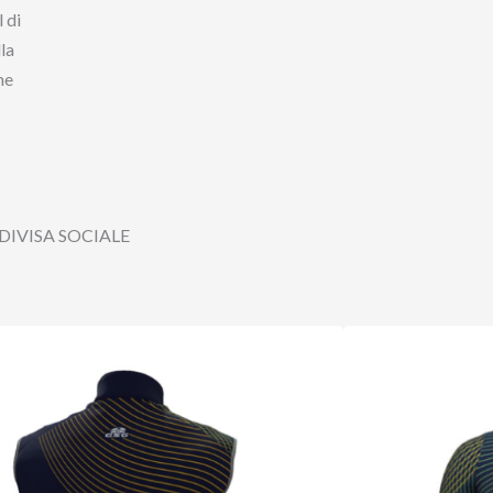
 di
lla
he
DIVISA SOCIALE