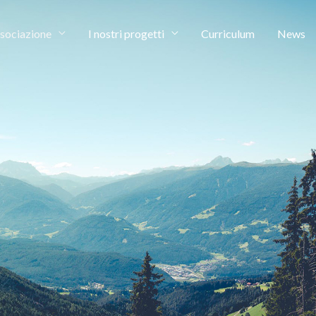
sociazione
I nostri progetti
Curriculum
News