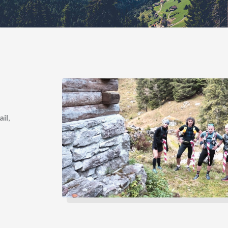
ail
,