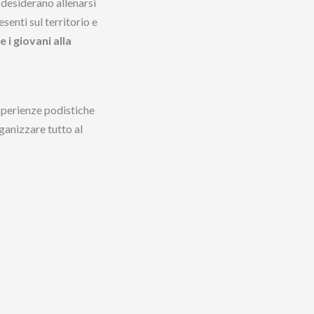
desiderano allenarsi
senti sul territorio e
 i giovani alla
esperienze podistiche
rganizzare tutto al