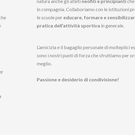
i
natura anche gli atleti
neofiti e principianti
che 
in compagnia. Collaboriamo con le istituzioni pre
nche
le scuole per
educare, formare e sensibilizzare
e
pratica dell’attività sportiva
in generale.
L’amicizia e il bagaglio personale di molteplici 
sono i nostri punti di forza che sfruttiamo per o
meglio.
er
Passione e desiderio di condivisione!
a