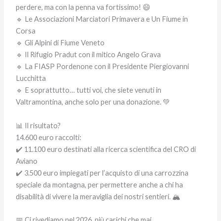
perdere, ma con la penna va fortissimo! 😄
🔹 Le Associazioni Marciatori Primavera e Un Fiume in
Corsa
🔹 Gli Alpini di Fiume Veneto
🔹 Il Rifugio Pradut con il mitico Angelo Grava
🔹 La FIASP Pordenone con il Presidente Piergiovanni
Lucchitta
🔹 E soprattutto… tutti voi, che siete venuti in
Valtramontina, anche solo per una donazione. 💚
📊 Il risultato?
14.600 euro raccolti:
✔️ 11.100 euro destinati alla ricerca scientifica del CRO di
Aviano
✔️ 3.500 euro impiegati per l’acquisto di una carrozzina
speciale da montagna, per permettere anche a chi ha
disabilità di vivere la meraviglia dei nostri sentieri. 🏔️
📅 Ci rivediamo nel 2026, più carichi che mai.