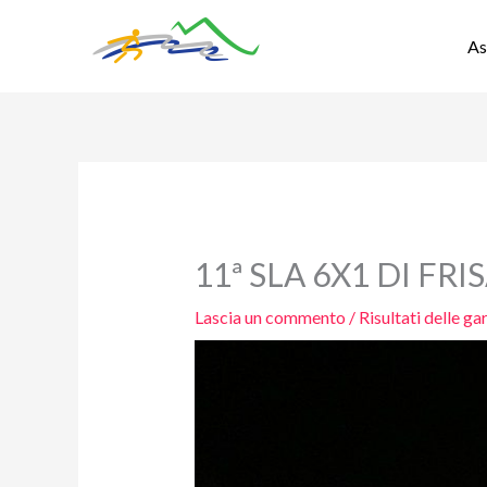
Vai
al
As
contenuto
11ª SLA 6X1 DI FR
Lascia un commento
/
Risultati delle ga