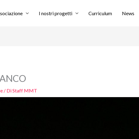
sociazione
I nostri progetti
Curriculum
News
ISANCO
re
/ Di
Staff MMT